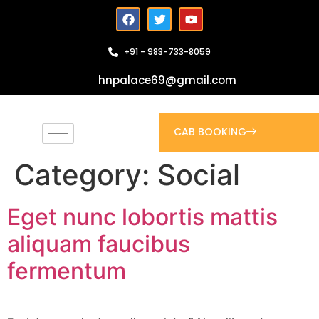
+91 - 983-733-8059
hnpalace69@gmail.com
CAB BOOKING
Category:
Social
Eget nunc lobortis mattis
aliquam faucibus
fermentum