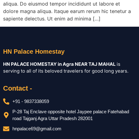
aliqua. Do eiusmod tempor incididunt ut labore et
dolore magna aliqua. Itaque earum rerum hic tenetur a
sapiente delectus. Ut enim ad minima […]
HN Palace Homestay
HN PALACE HOMESTAY in Agra NEAR TAJ MAHAL
is
serving to all of its beloved travelers for good long years.
Contact -
+91 - 9837338059
P-28 Taj Enclave opposite hotel Jaypee palace Fatehabad
road Tajganj Agra Uttar Pradesh 282001
hnpalace69@gmail.com