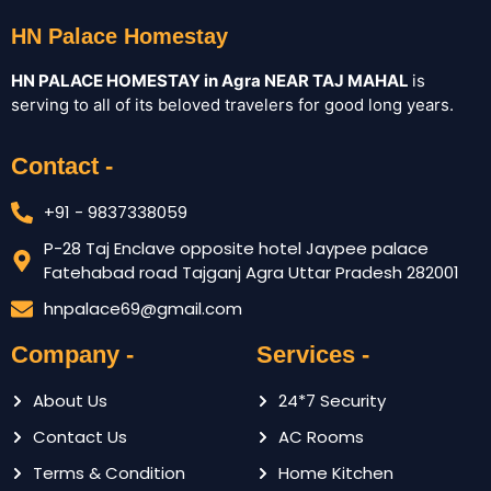
HN Palace Homestay
HN PALACE HOMESTAY in Agra NEAR TAJ MAHAL
is
serving to all of its beloved travelers for good long years.
Contact -
+91 - 9837338059
P-28 Taj Enclave opposite hotel Jaypee palace
Fatehabad road Tajganj Agra Uttar Pradesh 282001
hnpalace69@gmail.com
Company -
Services -
About Us
24*7 Security
Contact Us
AC Rooms
Terms & Condition
Home Kitchen